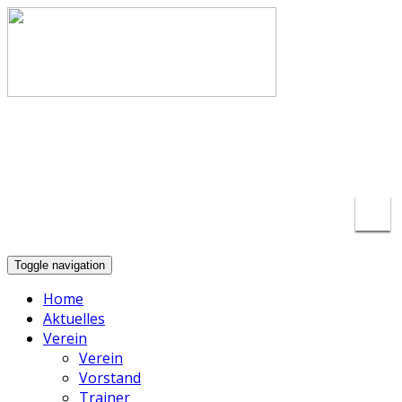
info@basketball-lippstadt.de
+49-176-
23175297
Toggle navigation
Home
Aktuelles
Verein
Verein
Vorstand
Trainer