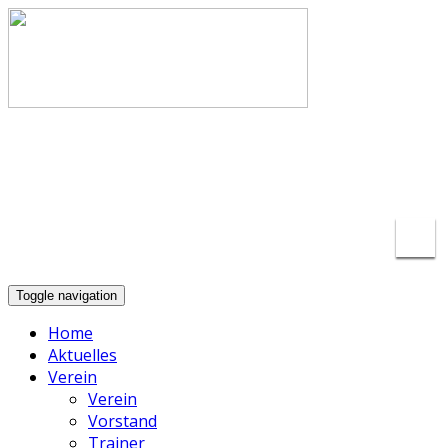
info@basketball-lippstadt.de
+49-176-
23175297
Toggle navigation
Home
Aktuelles
Verein
Verein
Vorstand
Trainer