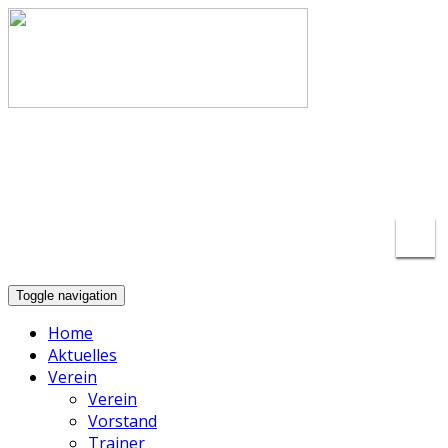
info@basketball-lippstadt.de
+49-176-
23175297
Toggle navigation
Home
Aktuelles
Verein
Verein
Vorstand
Trainer