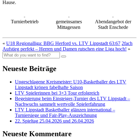
Hause.
Turnierbetrieb
gemeinsames
Abendangebot der
Mittagessen
Stadt Enschede
«
U18 Regionalliga: BBG Herford vs. LTV Lippstadt 63:67
2fach
Aufstieg perfekt – Herren und Damen rutschen eine Liga hoch!
»
Neueste Beiträge
Ungeschlagene Kreismeister: U10-Basketballer des LTV
Lippstadt krönen fabelhafte Saison
LTV Spielerinnen bei 3×3 Tour erfolgreich
Begeisterung beim Einsteiger-Turnier des LTV Lippstadt –
Nachwuchs sammelt wertvolle Spielerfahrung
LTV Lippstadt Basketballer glänzen international –
Turniersiege und Fair-Play-Auszeichnung
22. Spieltag 25.04.2026 und 26.04.2026
Neueste Kommentare