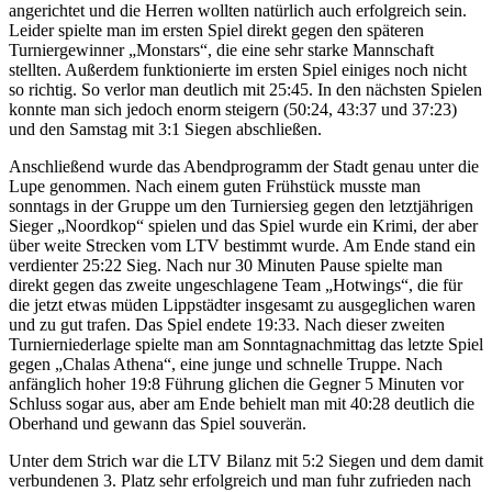
angerichtet und die Herren wollten natürlich auch erfolgreich sein.
Leider spielte man im ersten Spiel direkt gegen den späteren
Turniergewinner „Monstars“, die eine sehr starke Mannschaft
stellten. Außerdem funktionierte im ersten Spiel einiges noch nicht
so richtig. So verlor man deutlich mit 25:45. In den nächsten Spielen
konnte man sich jedoch enorm steigern (50:24, 43:37 und 37:23)
und den Samstag mit 3:1 Siegen abschließen.
Anschließend wurde das Abendprogramm der Stadt genau unter die
Lupe genommen. Nach einem guten Frühstück musste man
sonntags in der Gruppe um den Turniersieg gegen den letztjährigen
Sieger „Noordkop“ spielen und das Spiel wurde ein Krimi, der aber
über weite Strecken vom LTV bestimmt wurde. Am Ende stand ein
verdienter 25:22 Sieg. Nach nur 30 Minuten Pause spielte man
direkt gegen das zweite ungeschlagene Team „Hotwings“, die für
die jetzt etwas müden Lippstädter insgesamt zu ausgeglichen waren
und zu gut trafen. Das Spiel endete 19:33. Nach dieser zweiten
Turnierniederlage spielte man am Sonntagnachmittag das letzte Spiel
gegen „Chalas Athena“, eine junge und schnelle Truppe. Nach
anfänglich hoher 19:8 Führung glichen die Gegner 5 Minuten vor
Schluss sogar aus, aber am Ende behielt man mit 40:28 deutlich die
Oberhand und gewann das Spiel souverän.
Unter dem Strich war die LTV Bilanz mit 5:2 Siegen und dem damit
verbundenen 3. Platz sehr erfolgreich und man fuhr zufrieden nach