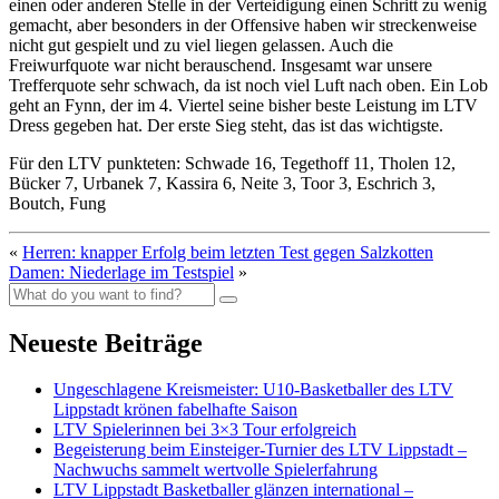
einen oder anderen Stelle in der Verteidigung einen Schritt zu wenig
gemacht, aber besonders in der Offensive haben wir streckenweise
nicht gut gespielt und zu viel liegen gelassen. Auch die
Freiwurfquote war nicht berauschend. Insgesamt war unsere
Trefferquote sehr schwach, da ist noch viel Luft nach oben. Ein Lob
geht an Fynn, der im 4. Viertel seine bisher beste Leistung im LTV
Dress gegeben hat. Der erste Sieg steht, das ist das wichtigste.
Für den LTV punkteten: Schwade 16, Tegethoff 11, Tholen 12,
Bücker 7, Urbanek 7, Kassira 6, Neite 3, Toor 3, Eschrich 3,
Boutch, Fung
«
Herren: knapper Erfolg beim letzten Test gegen Salzkotten
Damen: Niederlage im Testspiel
»
Neueste Beiträge
Ungeschlagene Kreismeister: U10-Basketballer des LTV
Lippstadt krönen fabelhafte Saison
LTV Spielerinnen bei 3×3 Tour erfolgreich
Begeisterung beim Einsteiger-Turnier des LTV Lippstadt –
Nachwuchs sammelt wertvolle Spielerfahrung
LTV Lippstadt Basketballer glänzen international –