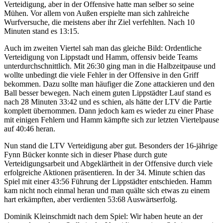
Verteidigung, aber in der Offensive hatte man selber so seine
Mühen. Vor allem von Außen erspielte man sich zahlreiche
Wurfversuche, die meistens aber ihr Ziel verfehlten. Nach 10
Minuten stand es 13:15.
Auch im zweiten Viertel sah man das gleiche Bild: Ordentliche
Verteidigung von Lippstadt und Hamm, offensiv beide Teams
unterdurchschnittlich. Mit 26:30 ging man in die Halbzeitpause und
wollte unbedingt die viele Fehler in der Offensive in den Griff
bekommen. Dazu sollte man häufiger die Zone attackieren und den
Ball besser bewegen. Nach einem guten Lippstädter Lauf stand es
nach 28 Minuten 33:42 und es schien, als hätte der LTV die Partie
komplett übernommen. Dann jedoch kam es wieder zu einer Phase
mit einigen Fehlern und Hamm kämpfte sich zur letzten Viertelpause
auf 40:46 heran.
Nun stand die LTV Verteidigung aber gut. Besonders der 16-jährige
Fynn Bücker konnte sich in dieser Phase durch gute
Verteidigungsarbeit und Abgeklärtheit in der Offensive durch viele
erfolgreiche Aktionen präsentieren. In der 34. Minute schien das
Spiel mit einer 43:56 Führung der Lippstädter entschieden. Hamm
kam nicht noch einmal heran und man quälte sich etwas zu einem
hart erkämpften, aber verdienten 53:68 Auswärtserfolg.
Dominik Kleinschmidt nach dem Spiel: Wir haben heute an der