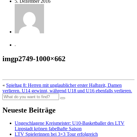
5. Dezember 2016
-
imgp2749-1000×662
«
Spieltag 8: Herren mit unglaublicher erster Halbzeit, Damen
verlieren. U14 gewinnt, während U18 und U16 ebenfalls verlieren.
Neueste Beiträge
Ungeschlagene Kreismeister: U10-Basketballer des LTV
Lippstadt krönen fabelhafte Saison
LTV Spielerinnen bei 3×3 Tour erfolgreich