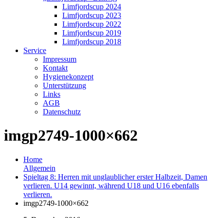
Limfjordscup 2024
Limfjordscup 2023
Limfjordscup 2022
Limfjordscup 2019
Limfjordscup 2018
Service
Impressum
Kontakt
Hygienekonzept
Unterstützung
Links
AGB
Datenschutz
imgp2749-1000×662
Home
Allgemein
Spieltag 8: Herren mit unglaublicher erster Halbzeit, Damen
verlieren. U14 gewinnt, während U18 und U16 ebenfalls
verlieren.
imgp2749-1000×662