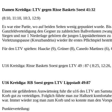
Damen Kreisliga: LTV gegen Risse Baskets Soest 41:32
(8:10, 11:10, 10:3, 12:9)
Es war eine Partie, wo auf beiden Seiten wenig gepunktet wurde. Bis 
Ganzfeldverteidigung den Gegner zu zahlreichen Ballverlusten zwan
Siegen und nur 1 Niederlage gehören die jungen Lippstädterinnen zu 
Verletzungspause (Kreuzbandriss) wieder ihr erstes Pflichtspiel bestri
Für den LTV spielten: Haacke (9), Grüner (8), Canedo Martinez (6), G
U16 Kreisliga: Risse Baskets Soest gegen LTV 49 : 87 ( 8:25, 12:26, 
U16 Kreisliga: RB Soest gegen LTV Lippstadt 49:87
Einen nie gefährdeten Auswärtssieg fuhr die u16 des LTV am Samstaga
Korb gut zu verteidigen. Folglich führte man zur Halbzeit komfortabel
war. Immer wieder zog man zum Korb und so konnte man den Vorsprung
Punkteverteilung: