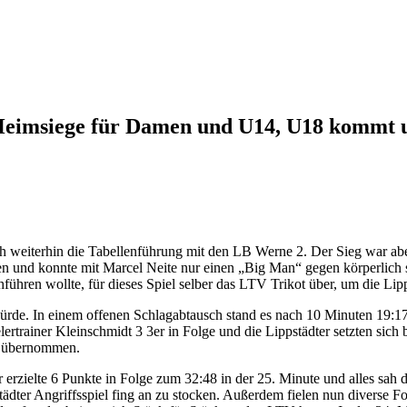
6, Heimsiege für Damen und U14, U18 kommt
h weiterhin die Tabellenführung mit den LB Werne 2. Der Sieg war aber
nen und konnte mit Marcel Neite nur einen „Big Man“ gegen körperlic
rchführen wollte, für dieses Spiel selber das LTV Trikot über, um die Li
 würde. In einem offenen Schlagabtausch stand es nach 10 Minuten 19:17
elertrainer Kleinschmidt 3 3er in Folge und die Lippstädter setzten sic
ie übernommen.
er erzielte 6 Punkte in Folge zum 32:48 in der 25. Minute und alles sa
er Angriffsspiel fing an zu stocken. Außerdem fielen nun diverse Foul