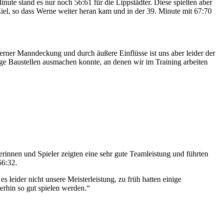
ute stand es nur noch 56:61 für die Lippstädter. Diese spielten aber
 Ziel, so dass Werne weiter heran kam und in der 39. Minute mit 67:70
erner Manndeckung und durch äußere Einflüsse ist uns aber leider der
e Baustellen ausmachen konnte, an denen wir im Training arbeiten
rinnen und Spieler zeigten eine sehr gute Teamleistung und führten
66:32.
s leider nicht unsere Meisterleistung, zu früh hatten einige
terhin so gut spielen werden.“