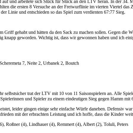
uf und arbeitete sich Stück für Stück an den LTV heran. In der 34. Min
hlten die ersten 8 Versuche an der Freiwurflinie im vierten Viertel das
 der Linie und entschieden so das Spiel zum verdienten 67:77 Sieg.
t im Griff gehabt und hätten da den Sack zu machen sollen. Gegen die W
 knapp geworden. Wichtig ist, dass wir gewonnen haben und ich einig
 Scheremeta 7, Neite 2, Urbanek 2, Boutch
elbstsicher trat der LTV mit 10 von 11 Saisonspielern an. Alle Spiele
en Spielerinnen und Spieler zu einem eindeutigen Sieg gegen Hamm mit 
istet, leider gingen einige sehr einfache Würfe daneben. Defensiv war e
frieden mit der erbrachten Leistung und ich hoffe, dass die Kinder wei
, Roßner (4), Lindhauer (4), Remmert (4), Albert (2), Toluli, Peters