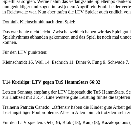
Spielfluss sorgten. Werne nahm das verlangsamte Spieltempo dankend a
nun geduldiger und zogen in fast jedem Angriff ein Foul. Leider verfe
in Reichweite war. Nun aber trafen die LTV Spieler auch endlich von
Dominik Kleinschmidt nach dem Spiel:
Das war heute nicht leicht. Zwischenzeitlich haben wir das Spiel gu
Spielrhythmus abhanden gekommen und das Spiel ist noch mal unnötig
können.
Für den LTV punkteten:
Kleinschmidt 16, Wall 14, Eschrich 11, Diner 9, Fung 9, Schwade 7,
U14 Kreisliga: LTV gegen TuS HammStars 66:32
Letzten Sonntag empfang der LTV Lippstadt die TuS HammStars. Sehr s
zur Halbzeit mit 35:14. Eine weitere gute Leistung führte die tapfer
Trainerin Patricia Canedo: „Offensiv haben die Kinder gute Arbeit gele
Leistungsträger Foulprobleme. Alles in Allem bin ich trotzdem sehr zu
Für den LTV spielten: Oel (19), Blok (18), Kaup (8), Kazakopolous (6)