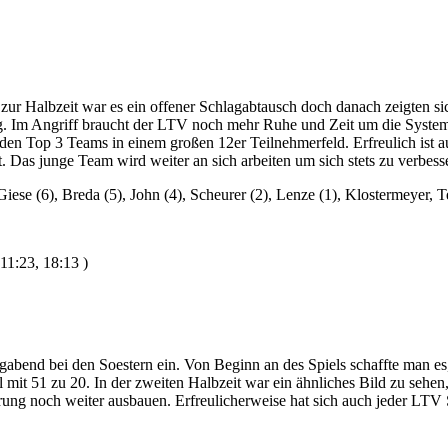
zur Halbzeit war es ein offener Schlagabtausch doch danach zeigten sic
g. Im Angriff braucht der LTV noch mehr Ruhe und Zeit um die System
den Top 3 Teams in einem großen 12er Teilnehmerfeld. Erfreulich ist 
tt. Das junge Team wird weiter an sich arbeiten um sich stets zu verbess
iese (6), Breda (5), John (4), Scheurer (2), Lenze (1), Klostermeyer, T
11:23, 18:13 )
bend bei den Soestern ein. Von Beginn an des Spiels schaffte man es,
 mit 51 zu 20. In der zweiten Halbzeit war ein ähnliches Bild zu sehen
 noch weiter ausbauen. Erfreulicherweise hat sich auch jeder LTV Spi