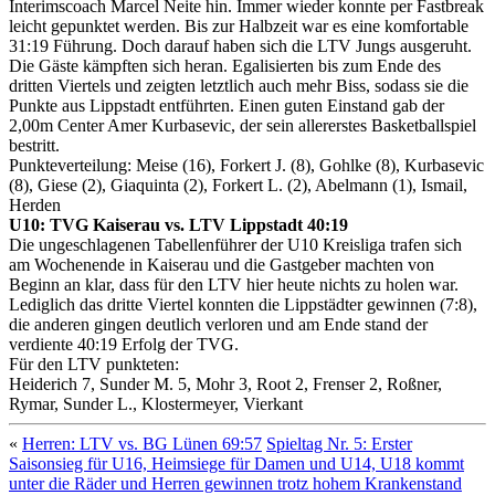
Interimscoach Marcel Neite hin. Immer wieder konnte per Fastbreak
leicht gepunktet werden. Bis zur Halbzeit war es eine komfortable
31:19 Führung. Doch darauf haben sich die LTV Jungs ausgeruht.
Die Gäste kämpften sich heran. Egalisierten bis zum Ende des
dritten Viertels und zeigten letztlich auch mehr Biss, sodass sie die
Punkte aus Lippstadt entführten. Einen guten Einstand gab der
2,00m Center Amer Kurbasevic, der sein allererstes Basketballspiel
bestritt.
Punkteverteilung: Meise (16), Forkert J. (8), Gohlke (8), Kurbasevic
(8), Giese (2), Giaquinta (2), Forkert L. (2), Abelmann (1), Ismail,
Herden
U10: TVG Kaiserau vs. LTV Lippstadt 40:19
Die ungeschlagenen Tabellenführer der U10 Kreisliga trafen sich
am Wochenende in Kaiserau und die Gastgeber machten von
Beginn an klar, dass für den LTV hier heute nichts zu holen war.
Lediglich das dritte Viertel konnten die Lippstädter gewinnen (7:8),
die anderen gingen deutlich verloren und am Ende stand der
verdiente 40:19 Erfolg der TVG.
Für den LTV punkteten:
Heiderich 7, Sunder M. 5, Mohr 3, Root 2, Frenser 2, Roßner,
Rymar, Sunder L., Klostermeyer, Vierkant
«
Herren: LTV vs. BG Lünen 69:57
Spieltag Nr. 5: Erster
Saisonsieg für U16, Heimsiege für Damen und U14, U18 kommt
unter die Räder und Herren gewinnen trotz hohem Krankenstand