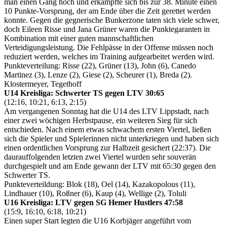
man einen Gang hoch und erkämpfte sich bis zur 38. Minute einen
10 Punkte-Vorsprung, der am Ende über die Zeit gerettet werden
konnte. Gegen die gegnerische Bunkerzone taten sich viele schwer,
doch Eileen Risse und Jana Grüner waren die Punktegaranten in
Kombination mit einer guten mannschaftlichen
Verteidigungsleistung. Die Fehlpässe in der Offense müssen noch
reduziert werden, welches im Training aufgearbeitet werden wird.
Punkteverteilung: Risse (22), Grüner (13), John (6), Canedo
Martinez (3), Lenze (2), Giese (2), Scheurer (1), Breda (2).
Klostermeyer, Tegethoff
U14 Kreisliga: Schwerter TS gegen LTV 30:65
(12:16, 10:21, 6:13, 2:15)
Am vergangenen Sonntag hat die U14 des LTV Lippstadt, nach
einer zwei wöchigen Herbstpause, ein weiteren Sieg für sich
entschieden. Nach einem etwas schwachem ersten Viertel, ließen
sich die Spieler und Spielerinnen nicht unterkriegen und haben sich
einen ordentlichen Vorsprung zur Halbzeit gesichert (22:37). Die
daurauffolgenden letzten zwei Viertel wurden sehr souverän
durchgespielt und am Ende gewann der LTV mit 65:30 gegen den
Schwerter TS.
Punkteverteildung: Blok (18), Oel (14), Kazakopolous (11),
Lindhauer (10), Roßner (6), Kaup (4), Wellige (2), Toluli
U16 Kreisliga: LTV gegen SG Hemer Hustlers 47:58
(15:9, 16:10, 6:18, 10:21)
Einen super Start legten die U16 Korbjäger angeführt vom