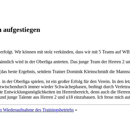
n aufgestiegen
erfolgt. Wir können mit stolz verkünden, dass wir mit 5 Teams auf WB
männlich wird in der Oberliga antreten. Das junge Team der Herren 2 u
 (das beste Ergebnis, seitdem Trainer Dominik Kleinschmidt die Mannsc
n der Oberliga spielen, ist ein großer Erfolg für den Verein. In den l
r zwischendurch immer wieder Schwächephasen, bedingt durch Verletzun
ute Entwicklungsmöglichkeiten im Herrenbereich, denn auch die Herren 2 
 und junge Talente aus Herren 2 und u18 einzubauen. Ich freue mich auf
n Wiederaufnahme des Trainingsbetriebs
»