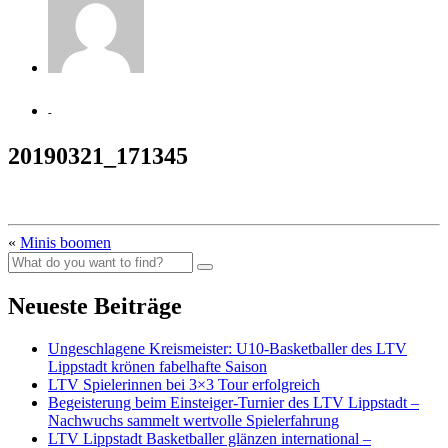
-
20190321_171345
«
Minis boomen
Neueste Beiträge
Ungeschlagene Kreismeister: U10-Basketballer des LTV
Lippstadt krönen fabelhafte Saison
LTV Spielerinnen bei 3×3 Tour erfolgreich
Begeisterung beim Einsteiger-Turnier des LTV Lippstadt –
Nachwuchs sammelt wertvolle Spielerfahrung
LTV Lippstadt Basketballer glänzen international –