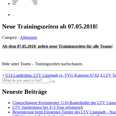
-
Neue Trainingszeiten ab 07.05.2018!
Category :
Allgemein
Ab dem 07.05.2018 gelten neue Trainingszeiten für alle Teams!
Bitte unter Teams – Trainingszeiten nachschauen.
«
U14 Landesliga: LTV Lippstadt vs. TVG Kaiserau 67:62
4 LTV Te
Neueste Beiträge
Ungeschlagene Kreismeister: U10-Basketballer des LTV Lippst
LTV Spielerinnen bei 3×3 Tour erfolgreich
Begeisterung beim Einsteiger-Turnier des LTV Lippstadt – Na