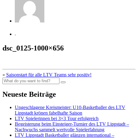
-
dsc_0125-1000×656
«
Saisonstart für alle LTV Teams sehr positiv!
Neueste Beiträge
Ungeschlagene Kreismeister: U10-Basketballer des LTV
Lippstadt krönen fabelhafte Saison
LTV Spielerinnen bei 3×3 Tour erfolgreich
Begeisterung beim Einsteiger-Turnier des LTV Lippstadt –
Nachwuchs sammelt wertvolle Spielerfahrung
LTV Lippstadt Basketballer glänzen international –