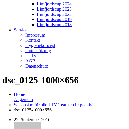
Limfjordscup 2024
Limfjordscup 2023
Limfjordscup 2022
Limfjordscup 2019
Limfjordscup 2018
Service
Impressum
Kontakt
Hygienekonzept
Unterstützung
Links
AGB
Datenschutz
dsc_0125-1000×656
Home
Allgemein
Saisonstart für alle LTV Teams sehr positiv!
dsc_0125-1000×656
22. September 2016