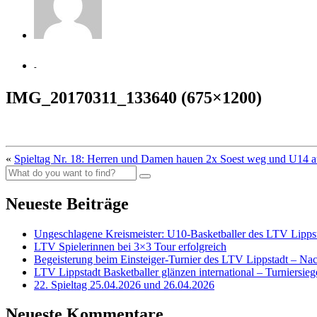
-
IMG_20170311_133640 (675×1200)
«
Spieltag Nr. 18: Herren und Damen hauen 2x Soest weg und U14 au
Neueste Beiträge
Ungeschlagene Kreismeister: U10-Basketballer des LTV Lippst
LTV Spielerinnen bei 3×3 Tour erfolgreich
Begeisterung beim Einsteiger-Turnier des LTV Lippstadt – Na
LTV Lippstadt Basketballer glänzen international – Turniersi
22. Spieltag 25.04.2026 und 26.04.2026
Neueste Kommentare