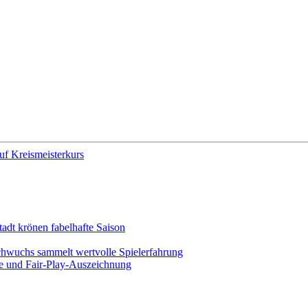
f Kreismeisterkurs
adt krönen fabelhafte Saison
chwuchs sammelt wertvolle Spielerfahrung
ege und Fair-Play-Auszeichnung