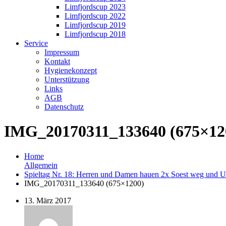
Limfjordscup 2023
Limfjordscup 2022
Limfjordscup 2019
Limfjordscup 2018
Service
Impressum
Kontakt
Hygienekonzept
Unterstützung
Links
AGB
Datenschutz
IMG_20170311_133640 (675×12
Home
Allgemein
Spieltag Nr. 18: Herren und Damen hauen 2x Soest weg und U
IMG_20170311_133640 (675×1200)
13. März 2017