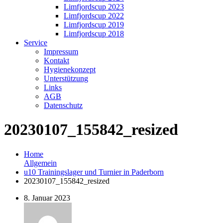
Limfjordscup 2023
Limfjordscup 2022
Limfjordscup 2019
Limfjordscup 2018
Service
Impressum
Kontakt
Hygienekonzept
Unterstützung
Links
AGB
Datenschutz
20230107_155842_resized
Home
Allgemein
u10 Trainingslager und Turnier in Paderborn
20230107_155842_resized
8. Januar 2023