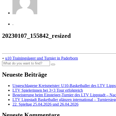
-
20230107_155842_resized
«
u10 Trainingslager und Turnier in Paderborn
Neueste Beiträge
Ungeschlagene Kreismeister: U10-Basketballer des LTV Lippst
LTV Spielerinnen bei 3×3 Tour erfolgreich
Begeisterung beim Einsteiger-Turnier des LTV Lippstadt – Na
LTV Lippstadt Basketballer glänzen international – Turniersi
22. Spieltag 25.04.2026 und 26.04.2026
Neueste Kommentare