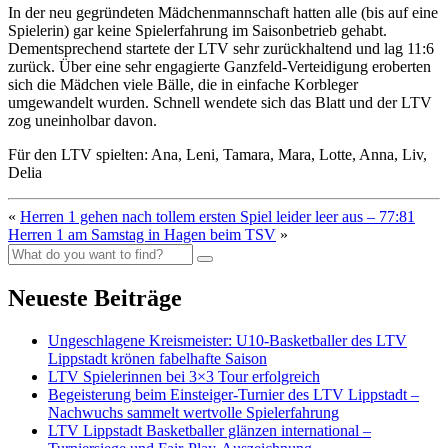
In der neu gegründeten Mädchenmannschaft hatten alle (bis auf eine
Spielerin) gar keine Spielerfahrung im Saisonbetrieb gehabt.
Dementsprechend startete der LTV sehr zurückhaltend und lag 11:6
zurück. Über eine sehr engagierte Ganzfeld-Verteidigung eroberten
sich die Mädchen viele Bälle, die in einfache Korbleger
umgewandelt wurden. Schnell wendete sich das Blatt und der LTV
zog uneinholbar davon.
Für den LTV spielten: Ana, Leni, Tamara, Mara, Lotte, Anna, Liv,
Delia
«
Herren 1 gehen nach tollem ersten Spiel leider leer aus – 77:81
Herren 1 am Samstag in Hagen beim TSV
»
Neueste Beiträge
Ungeschlagene Kreismeister: U10-Basketballer des LTV
Lippstadt krönen fabelhafte Saison
LTV Spielerinnen bei 3×3 Tour erfolgreich
Begeisterung beim Einsteiger-Turnier des LTV Lippstadt –
Nachwuchs sammelt wertvolle Spielerfahrung
LTV Lippstadt Basketballer glänzen international –