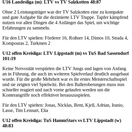
U16 Landesliga (m)
:
LTV vs TV Salzkotten
48:87
Ohne 2 Leistungsträger war der TV Salzkotten eine zu kompakte
und gute Aufgabe für die dezimierte LTV Truppe. Tapfer kämpfend
nutzen vor allen Dingen die 4 Anfänger das Spiel, um wichtige
Erfahrungen zu sammeln.
Für den LTV spielten: Förderer 16, Roßner 14, Dimos 10, Strada 4,
Kompouras 2, Turkmen 2
U12 offen Kreisliga: LTV Lippstadt (m) vs TuS Bad Sassendorf
101:19
Keine Nervosität verspürten die LTV Jungs und lagen von Anfang
an in Führung, die auch im weiteren Spielverlauf deutlich ausgebaut
wurde. Für die große Mehrheit war es ihr erstes Meisterschaftsspiel
und sie zeigten viel Spielwitz. Bei den Balleroberungen muss nun
schneller reagiert und nach vorne gelaufen werden um die
Konterangriffe noch effektiver herauszuspielen.
Für den LTV spielten: Jonas, Nicklas, Bent, Kjell, Adrian, Iranio,
Lasse, Tim Lennart, Elia
U12 offen Kreisliga: TuS HammStars vs LTV Lippstadt (w)
48:83